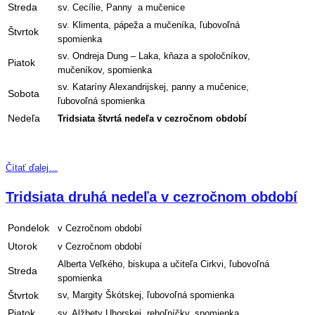
Streda
sv. Cecílie, Panny a mučenice
sv. Klimenta, pápeža a mučeníka, ľubovoľná
Štvrtok
spomienka
sv. Ondreja Dung – Laka, kňaza a spoločníkov,
Piatok
mučeníkov, spomienka
sv. Kataríny Alexandrijskej, panny a mučenice,
Sobota
ľubovoľná spomienka
Nedeľa
Tridsiata štvrtá nedeľa v cezročnom období
Čítať ďalej…
Tridsiata druhá nedeľa v cezročnom období
Pondelok
v Cezročnom období
Utorok
v Cezročnom období
Alberta Veľkého, biskupa a učiteľa Cirkvi, ľubovoľná
Streda
spomienka
Štvrtok
sv, Margity Škótskej, ľubovoľná spomienka
Piatok
sv. Alžbety Uhorskej, rehoľníčky, spomienka