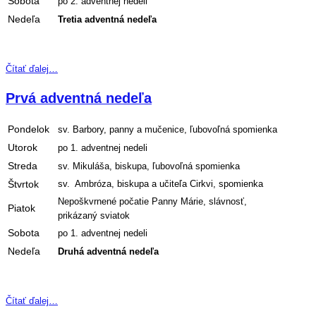
Sobota
po 2. adventnej nedeli
Nedeľa
Tretia adventná nedeľa
Čítať ďalej…
Prvá adventná nedeľa
Pondelok
sv. Barbory, panny a mučenice, ľubovoľná spomienka
Utorok
po 1. adventnej nedeli
Streda
sv. Mikuláša, biskupa, ľubovoľná spomienka
Štvrtok
sv. Ambróza, biskupa a učiteľa Cirkvi, spomienka
Nepoškvrnené počatie Panny Márie, slávnosť,
Piatok
prikázaný sviatok
Sobota
po 1. adventnej nedeli
Nedeľa
Druhá adventná nedeľa
Čítať ďalej…