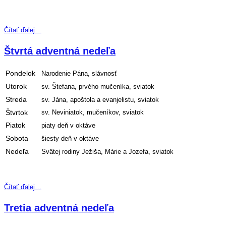
Čítať ďalej…
Štvrtá adventná nedeľa
Pondelok
Narodenie Pána, slávnosť
Utorok
sv. Štefana, prvého mučeníka, sviatok
Streda
sv. Jána, apoštola a evanjelistu, sviatok
Štvrtok
sv. Neviniatok, mučeníkov, sviatok
Piatok
piaty deň v oktáve
Sobota
šiesty deň v oktáve
Nedeľa
Svätej rodiny Ježiša, Márie a Jozefa, sviatok
Čítať ďalej…
Tretia adventná nedeľa