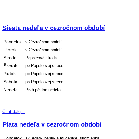
Šiesta nedeľa v cezročnom období
Pondelok
v Cezročnom období
Utorok
v Cezročnom období
Streda
Popolcová streda
Štvrtok
po Popolcovej strede
Piatok
po Popolcovej strede
Sobota
po Popolcovej strede
Nedeľa
Prvá pôstna nedeľa
Čítať ďalej…
Piata nedeľa v cezročnom období
Pondelok
sv. Agáty, panny a mučenice, spomienka