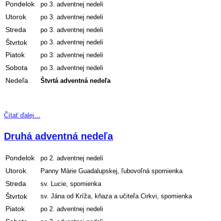
Pondelok
po 3. adventnej nedeli
Utorok
po 3. adventnej nedeli
Streda
po 3. adventnej nedeli
Štvrtok
po 3. adventnej nedeli
Piatok
po 3. adventnej nedeli
Sobota
po 3. adventnej nedeli
Nedeľa
Štvrtá adventná nedeľa
Čítať ďalej…
Druhá adventná nedeľa
Pondelok
po 2. adventnej nedeli
Utorok
Panny Márie Guadalupskej, ľubovoľná spomienka
Streda
sv. Lucie, spomienka
Štvrtok
sv. Jána od Kríža, kňaza a učiteľa Cirkvi, spomienka
Piatok
po 2. adventnej nedeli