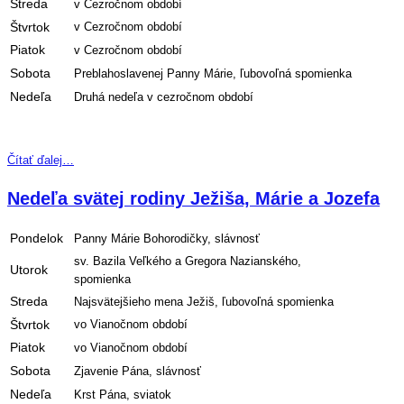
Streda
v Cezročnom období
Štvrtok
v Cezročnom období
Piatok
v Cezročnom období
Sobota
Preblahoslavenej Panny Márie, ľubovoľná spomienka
Nedeľa
Druhá nedeľa v cezročnom období
Čítať ďalej…
Nedeľa svätej rodiny Ježiša, Márie a Jozefa
Pondelok
Panny Márie Bohorodičky, slávnosť
sv. Bazila Veľkého a Gregora Nazianského,
Utorok
spomienka
Streda
Najsvätejšieho mena Ježiš, ľubovoľná spomienka
Štvrtok
vo Vianočnom období
Piatok
vo Vianočnom období
Sobota
Zjavenie Pána, slávnosť
Nedeľa
Krst Pána, sviatok