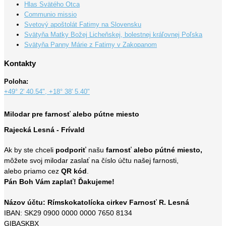
Hlas Svätého Otca
Communio missio
Svetový apoštolát Fatimy na Slovensku
Svätyňa Matky Božej Licheňskej, bolestnej kráľovnej Poľska
Svätyňa Panny Márie z Fatimy v Zakopanom
Kontakty
Poloha:
+49° 2' 40.54", +18° 38' 5.40"
Milodar pre farnosť alebo pútne miesto
Rajecká Lesná - Frívald
Ak by ste chceli
podporiť
našu
farnosť alebo pútné miesto,
môžete svoj milodar zaslať na číslo účtu našej farnosti,
alebo priamo cez
QR kód
.
Pán Boh Vám zaplať! Ďakujeme!
Názov účtu: Rímskokatolícka cirkev Farnosť R. Lesná
IBAN: SK29 0900 0000 0000 7650 8134
GIBASKBX