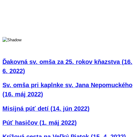
Ďakovná sv. omša za 25. rokov kňazstva (16.
6. 2022)
Sv. omša pri kaplnke sv. Jana Nepomuckého
(16. máj 2022)
Misijná púť detí (14. jún 2022)
Púť hasičov (1. máj 2022)
Krížová cesta na Veľký Piatok (15. 4. 2022)