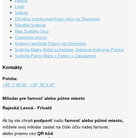
Fatima
Lurdy
Vatikán
Oficiálna stránka katolíckej cirkvi na Slovensku
Národná Svätyňa
Hlas Svätého Otca
Communio missio
Svetový apoštolát Fatimy na Slovensku
Svätyňa Matky Božej Licheňskej, bolestnej kráľovnej Poľska
Svätyňa Panny Márie z Fatimy v Zakopanom
Kontakty
Poloha:
+49° 2' 40.54", +18° 38' 5.40"
Milodar pre farnosť alebo pútne miesto
Rajecká Lesná - Frívald
Ak by ste chceli
podporiť
našu
farnosť alebo pútné miesto,
môžete svoj milodar zaslať na číslo účtu našej farnosti,
alebo priamo cez
QR kód
.