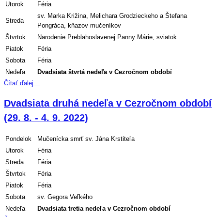
Utorok
Féria
sv. Marka Križina, Melichara Grodzieckeho a Štefana
Streda
Pongráca, kňazov mučeníkov
Štvrtok
Narodenie Preblahoslavenej Panny Márie, sviatok
Piatok
Féria
Sobota
Féria
Nedeľa
Dvadsiata
štvrtá nedeľa v Cezročnom období
Čítať ďalej…
Dvadsiata druhá nedeľa v Cezročnom období
(29. 8. - 4. 9. 2022)
Pondelok
Mučenícka smrť sv. Jána Krstiteľa
Utorok
Féria
Streda
Féria
Štvrtok
Féria
Piatok
Féria
Sobota
sv. Gegora Veľkého
Nedeľa
Dvadsiata
tretia nedeľa v Cezročnom období