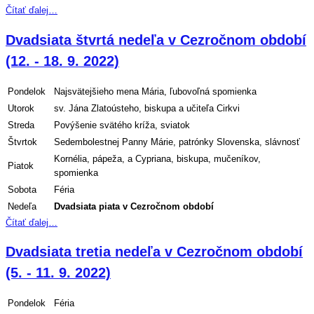
Čítať ďalej…
Dvadsiata štvrtá nedeľa v Cezročnom období
(12. - 18. 9. 2022)
Pondelok
Najsvätejšieho mena Mária, ľubovoľná spomienka
Utorok
sv. Jána Zlatoústeho, biskupa a učiteľa Cirkvi
Streda
Povýšenie svätého kríža, sviatok
Štvrtok
Sedembolestnej Panny Márie, patrónky Slovenska, slávnosť
Kornélia, pápeža, a Cypriana, biskupa, mučeníkov,
Piatok
spomienka
Sobota
Féria
Nedeľa
Dvadsiata
piata v Cezročnom období
Čítať ďalej…
Dvadsiata tretia nedeľa v Cezročnom období
(5. - 11. 9. 2022)
Pondelok
Féria