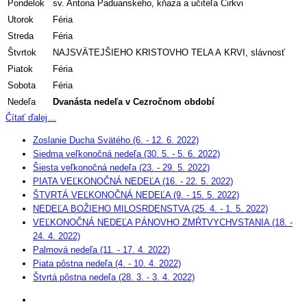
Pondelok
sv. Antona Paduanskeho, kňaza a učiteľa Cirkvi
Utorok
Féria
Streda
Féria
Štvrtok
NAJSVÄTEJŠIEHO KRISTOVHO TELA A KRVI, slávnosť
Piatok
Féria
Sobota
Féria
Nedeľa
Dvanásta nedeľa v Cezročnom období
Čítať ďalej…
Zoslanie Ducha Svätého (6. - 12. 6. 2022)
Siedma veľkonočná nedeľa (30. 5. - 5. 6. 2022)
Šiesta veľkonočná nedeľa (23. - 29. 5. 2022)
PIATA VEĽKONOČNÁ NEDEĽA (16. - 22. 5. 2022)
ŠTVRTÁ VEĽKONOČNÁ NEDEĽA (9. - 15. 5. 2022)
NEDEĽA BOŽIEHO MILOSRDENSTVA (25. 4. - 1. 5. 2022)
VEĽKONOČNÁ NEDEĽA PÁNOVHO ZMŔTVYCHVSTANIA (18. -
24. 4. 2022)
Palmová nedeľa (11. - 17. 4. 2022)
Piata pôstna nedeľa (4. - 10. 4. 2022)
Štvrtá pôstna nedeľa (28. 3. - 3. 4. 2022)