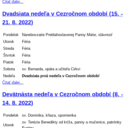
Čítať ďalej…
Dvadsiata nedeľa v Cezročnom období (15. -
21. 8. 2022)
Pondelok
Nanebovzatie Preblahoslavenej Panny Márie, slávnosť
Utorok
Féria
Streda
Féria
Štvrtok
Féria
Piatok
Féria
Sobota
sv. Bernarda, opáta a učiteľa Cirkvi
Nedeľa
Dvadsiata
prvá nedeľa v Cezročnom období
Čítať ďalej…
Devätnásta nedeľa v Cezročnom období (8. -
14. 8. 2022)
Pondelok
sv. Dominika, kňaza, spomienka
sv. Terézie Benedikty od kríža, panny a mučenice, patrónky
Utorok
Európy