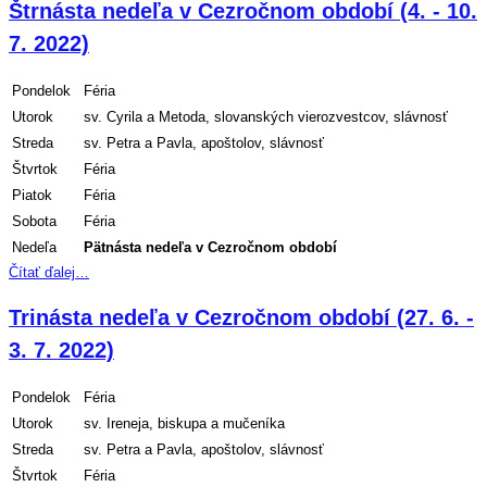
Štrnásta nedeľa v Cezročnom období (4. - 10.
7. 2022)
Pondelok
Féria
Utorok
sv. Cyrila a Metoda, slovanských vierozvestcov, slávnosť
Streda
sv. Petra a Pavla, apoštolov, slávnosť
Štvrtok
Féria
Piatok
Féria
Sobota
Féria
Nedeľa
Pätnásta
nedeľa v Cezročnom období
Čítať ďalej…
Trinásta nedeľa v Cezročnom období (27. 6. -
3. 7. 2022)
Pondelok
Féria
Utorok
sv. Ireneja, biskupa a mučeníka
Streda
sv. Petra a Pavla, apoštolov, slávnosť
Štvrtok
Féria