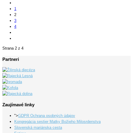
1
2
3
4
Strana 2 z 4
Partneri
Zaujímavé linky
">
GDPR Ochrana osobných údajov
Kongregácia sestier Matky Božieho Milosrdenstva
Slovenská mariánska cesta