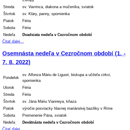
Streda
sv. Vavrinca, diakona a mučeníka, sviatok
Štvrtok
sv. Kláry, panny, spomienka
Piatok
Féria
Sobota
Féria
Nedeľa
Dvadsiata
nedeľa v Cezročnom období
Čítať ďalej…
Osemnásta nedeľa v Cezročnom období (1. -
7. 8. 2022)
sv. Alfonza Máriu de Liguori, biskupa a učiteľa cirkvi,
Pondelok
spomienka
Utorok
Féria
Streda
Féria
Štvrtok
sv. Jána Máriu Vianneya, kňaza
Piatok
výročie posviacky hlavnej mariánskej baziliky v Ríme
Sobota
Premenenie Pána, sviatok
Nedeľa
Devätnásta
nedeľa v Cezročnom období
Čítať ďalej…