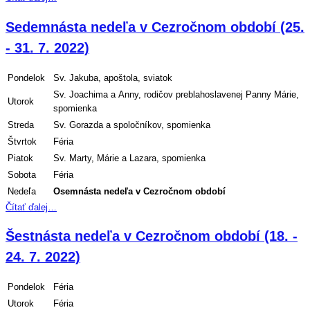
Sedemnásta nedeľa v Cezročnom období (25.
- 31. 7. 2022)
Pondelok
Sv. Jakuba, apoštola, sviatok
Sv. Joachima a Anny, rodičov preblahoslavenej Panny Márie,
Utorok
spomienka
Streda
Sv. Gorazda a spoločníkov, spomienka
Štvrtok
Féria
Piatok
Sv. Marty, Márie a Lazara, spomienka
Sobota
Féria
Nedeľa
Osemnásta
nedeľa v Cezročnom období
Čítať ďalej…
Šestnásta nedeľa v Cezročnom období (18. -
24. 7. 2022)
Pondelok
Féria
Utorok
Féria