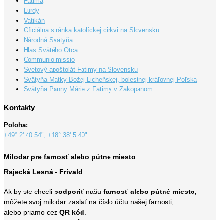
Fatima
Lurdy
Vatikán
Oficiálna stránka katolíckej cirkvi na Slovensku
Národná Svätyňa
Hlas Svätého Otca
Communio missio
Svetový apoštolát Fatimy na Slovensku
Svätyňa Matky Božej Licheňskej, bolestnej kráľovnej Poľska
Svätyňa Panny Márie z Fatimy v Zakopanom
Kontakty
Poloha:
+49° 2' 40.54", +18° 38' 5.40"
Milodar pre farnosť alebo pútne miesto
Rajecká Lesná - Frívald
Ak by ste chceli
podporiť
našu
farnosť alebo pútné miesto,
môžete svoj milodar zaslať na číslo účtu našej farnosti,
alebo priamo cez
QR kód
.