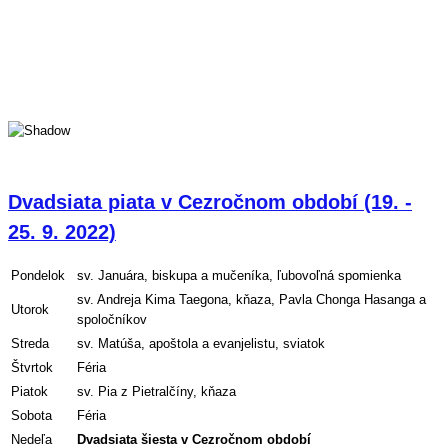
Dvadsiata piata v Cezročnom období (19. -
25. 9. 2022)
Pondelok
sv. Januára, biskupa a mučeníka, ľubovoľná spomienka
sv. Andreja Kima Taegona, kňaza, Pavla Chonga Hasanga a
Utorok
spoločníkov
Streda
sv. Matúša, apoštola a evanjelistu, sviatok
Štvrtok
Féria
Piatok
sv. Pia z Pietralčíny, kňaza
Sobota
Féria
Nedeľa
Dvadsiata
šiesta v Cezročnom období