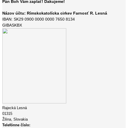
Pán Boh Vám zaplať! Ďakujeme!
Názov účtu: Rímskokatolícka cirkev Farnosť R. Lesná
IBAN: SK29 0900 0000 0000 7650 8134
GIBASKBX
Rajecká Lesná
01315
Žilina,
Slovakia
Telefónne číslo: