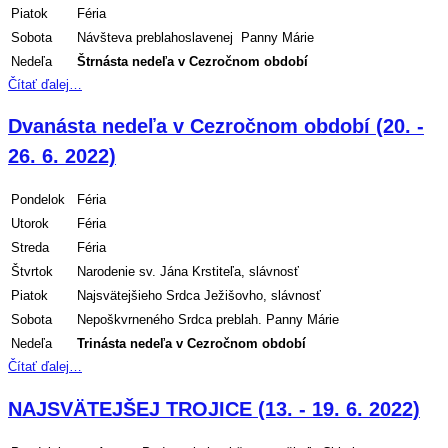
Piatok
Féria
Sobota
Návšteva preblahoslavenej Panny Márie
Nedeľa
Štrnásta
nedeľa v Cezročnom období
Čítať ďalej…
Dvanásta nedeľa v Cezročnom období (20. -
26. 6. 2022)
Pondelok
Féria
Utorok
Féria
Streda
Féria
Štvrtok
Narodenie sv. Jána Krstiteľa, slávnosť
Piatok
Najsvätejšieho Srdca Ježišovho, slávnosť
Sobota
Nepoškvrneného Srdca
preblah. Panny Márie
Nedeľa
Trinásta nedeľa v Cezročnom období
Čítať ďalej…
NAJSVÄTEJŠEJ TROJICE (13. - 19. 6. 2022)