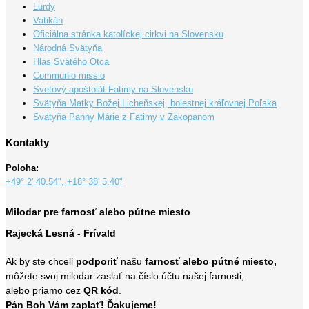
Lurdy
Vatikán
Oficiálna stránka katolíckej cirkvi na Slovensku
Národná Svätyňa
Hlas Svätého Otca
Communio missio
Svetový apoštolát Fatimy na Slovensku
Svätyňa Matky Božej Licheňskej, bolestnej kráľovnej Poľska
Svätyňa Panny Márie z Fatimy v Zakopanom
Kontakty
Poloha:
+49° 2' 40.54", +18° 38' 5.40"
Milodar pre farnosť alebo pútne miesto
Rajecká Lesná - Frívald
Ak by ste chceli
podporiť
našu
farnosť alebo pútné miesto,
môžete svoj milodar zaslať na číslo účtu našej farnosti,
alebo priamo cez
QR kód
.
Pán Boh Vám zaplať! Ďakujeme!