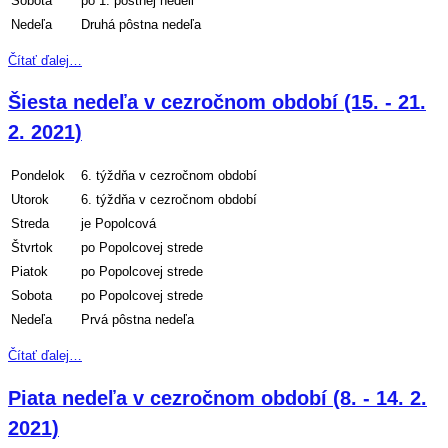
Sobota
po 1. pôstnej nedeli
Nedeľa
Druhá pôstna nedeľa
Čítať ďalej…
Šiesta nedeľa v cezročnom období (15. - 21.
2. 2021)
Pondelok
6. týždňa v cezročnom období
Utorok
6. týždňa v cezročnom období
Streda
je Popolcová
Štvrtok
po Popolcovej strede
Piatok
po Popolcovej strede
Sobota
po Popolcovej strede
Nedeľa
Prvá pôstna nedeľa
Čítať ďalej…
Piata nedeľa v cezročnom období (8. - 14. 2.
2021)