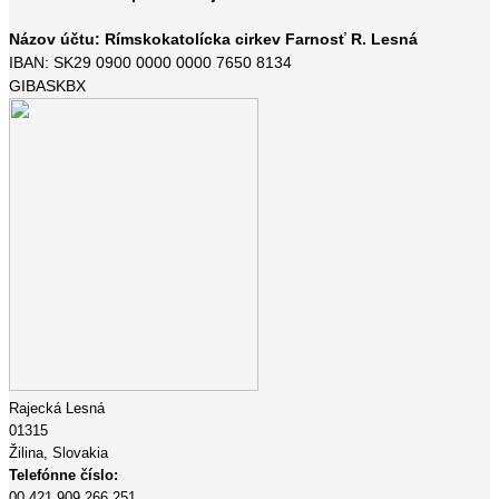
Názov účtu: Rímskokatolícka cirkev Farnosť R. Lesná
IBAN: SK29 0900 0000 0000 7650 8134
GIBASKBX
Rajecká Lesná
01315
Žilina,
Slovakia
Telefónne číslo:
00 421 909 266 251