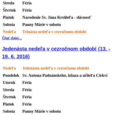
Streda
Féria
Štvrtok
Féria
Piatok
Narodenie Sv. Jána Krstiteľa - slávnosť
Sobota
Panny Márie v sobotu
Nedeľa
Trinásta nedeľa v cezročnom období
Čítať ďalej…
Jedenásta nedeľa v cezročnom období (13. -
19. 6. 2016)
Nedeľa
Jedenásta nedeľa v cezročnom období
Pondelok
Sv. Antona Paduánskeho, kňaza a učiteľa Cirkvi
Utorok
Féria
Streda
Féria
Štvrtok
Féria
Piatok
Féria
Sobota
Panny Márie v sobotu