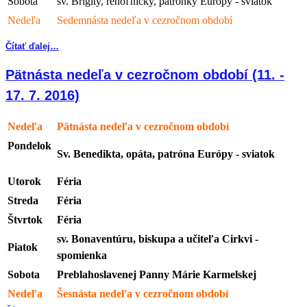
Sobota
sv. Brigity, rehoľníčky, patrónky Európy - sviatok
Nedeľa
Sedemnásta nedeľa v cezročnom období
Čítať ďalej…
Pätnásta nedeľa v cezročnom období (11. -
17. 7. 2016)
Nedeľa
Pätnásta nedeľa v cezročnom období
Pondelok
Sv. Benedikta, opáta, patróna Európy - sviatok
Utorok
Féria
Streda
Féria
Štvrtok
Féria
sv. Bonaventúru, biskupa a učiteľa Cirkvi -
Piatok
spomienka
Sobota
Preblahoslavenej Panny Márie Karmelskej
Nedeľa
Šesnásta nedeľa v cezročnom období