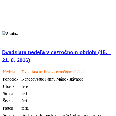
Dvadsiata nedeľa v cezročnom období (15. -
21. 8. 2016)
Nedeľa
Dvadsiata nedeľa v cezročnom období
Pondelok
Nanebovzatie Panny Márie - slávnosť
Utorok
féria
Streda
féria
Štvrtok
féria
Piatok
féria
Sobota
Sv. Bernarda, opáta a učiteľa Cirkvi - spomienka