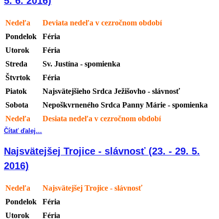
5. 6. 2016)
Nedeľa
Deviata nedeľa v cezročnom období
Pondelok
Féria
Utorok
Féria
Streda
Sv. Justína - spomienka
Štvrtok
Féria
Piatok
Najsvätejšieho Srdca Ježišovho - slávnosť
Sobota
Nepoškvrneného Srdca Panny Márie - spomienka
Nedeľa
Desiata nedeľa v cezročnom období
Čítať ďalej…
Najsvätejšej Trojice - slávnosť (23. - 29. 5.
2016)
Nedeľa
Najsvätejšej Trojice - slávnosť
Pondelok
Féria
Utorok
Féria