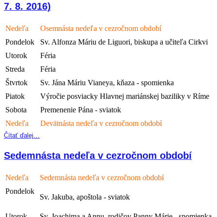
7. 8. 2016)
Nedeľa
Osemnásta nedeľa v cezročnom období
Pondelok
Sv. Alfonza Máriu de Liguori, biskupa a učiteľa Cirkvi
Utorok
Féria
Streda
Féria
Štvrtok
Sv. Jána Máriu Vianeya, kňaza - spomienka
Piatok
Výročie posviacky Hlavnej mariánskej baziliky v Ríme
Sobota
Premenenie Pána - sviatok
Nedeľa
Devätnásta nedeľa v cezročnom období
Čítať ďalej…
Sedemnásta nedeľa v cezročnom období
Nedeľa
Sedemnásta nedeľa v cezročnom období
Pondelok
Sv. Jakuba, apoštola - sviatok
Utorok
Sv. Joachima a Annu, rodičov Panny Márie - spomienka