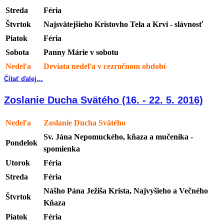
Streda
Féria
Štvrtok
Najsvätejšieho Kristovho Tela a Krvi - slávnosť
Piatok
Féria
Sobota
Panny Márie v sobotu
Nedeľa
Deviata nedeľa v cezročnom období
Čítať ďalej…
Zoslanie Ducha Svätého (16. - 22. 5. 2016)
Nedeľa
Zoslanie Ducha Svätého
Sv. Jána Nepomuckého, kňaza a mučeníka -
Pondelok
spomienka
Utorok
Féria
Streda
Féria
Nášho Pána Ježiša Krista, Najvyšieho a Večného
Štvrtok
Kňaza
Piatok
Féria