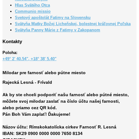
Hlas Svätého Otca
Communio missio
Svetový apoštolát Fatimy na Slovensku
Svätyňa Matky Božej Licheňskej, bolestnej kráľovnej Poľska
Svätyňa Panny Márie z Fatimy v Zakopanom
Kontakty
Poloha:
+49° 2' 40.54", +18° 38' 5.40"
Milodar pre farnosť alebo pútne miesto
Rajecká Lesná - Frívald
Ak by ste chceli
podporiť
našu
farnosť alebo pútné miesto,
môžete svoj milodar zaslať na číslo účtu našej farnosti,
alebo priamo cez
QR kód
.
Pán Boh Vám zaplať! Ďakujeme!
Názov účtu: Rímskokatolícka cirkev Farnosť R. Lesná
IBAN: SK29 0900 0000 0000 7650 8134