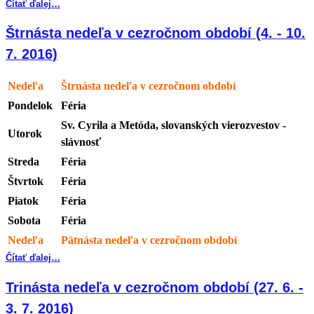
Čítať ďalej…
Štrnásta nedeľa v cezročnom období (4. - 10.
7. 2016)
Nedeľa
Štrnásta nedeľa v cezročnom období
Pondelok
Féria
Sv. Cyrila a Metóda, slovanských vierozvestov -
Utorok
slávnosť
Streda
Féria
Štvrtok
Féria
Piatok
Féria
Sobota
Féria
Nedeľa
Pätnásta nedeľa v cezročnom období
Čítať ďalej…
Trinásta nedeľa v cezročnom období (27. 6. -
3. 7. 2016)