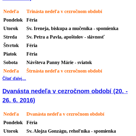
Nedeľa
Trinásta nedeľa v cezročnom období
Pondelok
Féria
Utorok
Sv. Ireneja, biskupa a mučeníka - spomienka
Streda
Sv. Petra a Pavla, apoštolov - slávnosť
Štvrtok
Féria
Piatok
Féria
Sobota
Návšteva Panny Márie - sviatok
Nedeľa
Štrnásta nedeľa v cezročnom období
Čítať ďalej…
Dvanásta nedeľa v cezročnom období (20. -
26. 6. 2016)
Nedeľa
Dvanásta nedeľa v cezročnom období
Pondelok
Féria
Utorok
Sv. Alojza Gonzágu, rehoľníka - spomienka