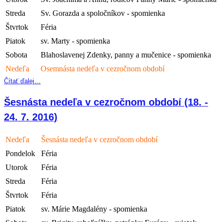
Streda
Sv. Gorazda a spoločníkov - spomienka
Štvrtok
Féria
Piatok
sv. Marty - spomienka
Sobota
Blahoslavenej Zdenky, panny a mučenice - spomienka
Nedeľa
Osemnásta nedeľa v cezročnom období
Čítať ďalej…
Šesnásta nedeľa v cezročnom období (18. -
24. 7. 2016)
Nedeľa
Šesnásta nedeľa v cezročnom období
Pondelok
Féria
Utorok
Féria
Streda
Féria
Štvrtok
Féria
Piatok
sv. Márie Magdalény - spomienka