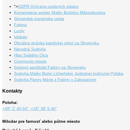
">
GDPR Ochrana osobných údajov
Kongregácia sestier Matky Božieho Milosrdenstva
Slovenská mariánska cesta
Fatima
Lurdy
Vatikán
Oficiálna stránka katolíckej cirkvi na Slovensku
Národná Svätyňa
Hlas Svätého Otca
Communio missio
Svetový apoštolát Fatimy na Slovensku
Svätyňa Matky Božej Licheňskej, bolestnej kráľovnej Poľska
Svätyňa Panny Márie z Fatimy v Zakopanom
Kontakty
Poloha:
+49° 2' 40.54", +18° 38' 5.40"
Milodar pre farnosť alebo pútne miesto