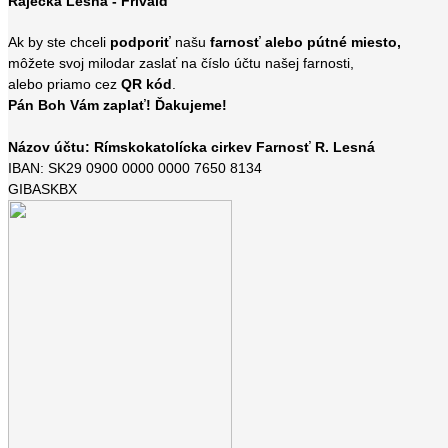
Rajecká Lesná - Frívald
Ak by ste chceli
podporiť
našu
farnosť alebo pútné miesto,
môžete svoj milodar zaslať na číslo účtu našej farnosti,
alebo priamo cez
QR kód
.
Pán Boh Vám zaplať! Ďakujeme!
Názov účtu: Rímskokatolícka cirkev Farnosť R. Lesná
IBAN: SK29 0900 0000 0000 7650 8134
GIBASKBX