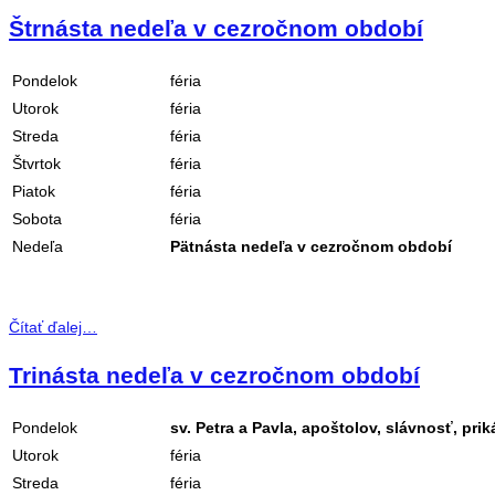
Štrnásta nedeľa v cezročnom období
Pondelok
féria
Utorok
féria
Streda
féria
Štvrtok
féria
Piatok
féria
Sobota
féria
Nedeľa
Pätnásta nedeľa v cezročnom období
Čítať ďalej…
Trinásta nedeľa v cezročnom období
Pondelok
sv. Petra a Pavla, apoštolov, slávnosť, pri
Utorok
féria
Streda
féria