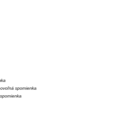
nka
bovoľná spomienka
spomienka