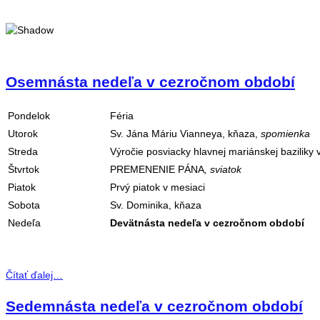
Osemnásta nedeľa v cezročnom období
Pondelok
Féria
Utorok
Sv. Jána Máriu Vianneya, kňaza,
spomienka
Streda
Výročie posviacky hlavnej mariánskej baziliky
Štvrtok
PREMENENIE PÁNA
, sviatok
Piatok
Prvý piatok v mesiaci
Sobota
Sv. Dominika, kňaza
Nedeľa
Devätnásta nedeľa v cezročnom období
Čítať ďalej…
Sedemnásta nedeľa v cezročnom období