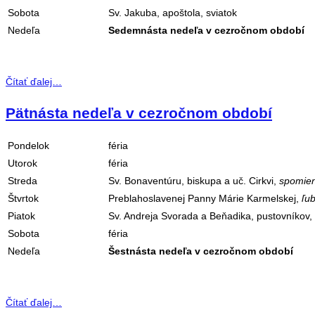
Sobota
Sv. Jakuba, apoštola, sviatok
Nedeľa
Sedemnásta nedeľa v cezročnom období
Čítať ďalej…
Pätnásta nedeľa v cezročnom období
Pondelok
féria
Utorok
féria
Streda
Sv. Bonaventúru, biskupa a uč. Cirkvi,
spomie
Štvrtok
Preblahoslavenej Panny Márie Karmelskej,
ľu
Piatok
Sv. Andreja Svorada a Beňadika, pustovníkov,
Sobota
féria
Nedeľa
Šestnásta nedeľa v cezročnom období
Čítať ďalej…