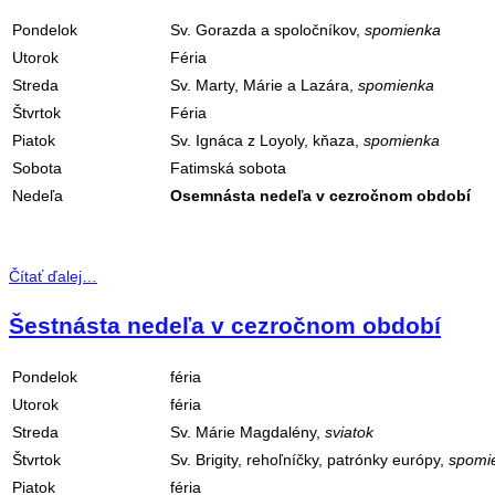
Pondelok
Sv. Gorazda a spoločníkov,
spomienka
Utorok
Féria
Streda
Sv. Marty, Márie a Lazára,
spomienka
Štvrtok
Féria
Piatok
Sv. Ignáca z Loyoly, kňaza,
spomienka
Sobota
Fatimská sobota
Nedeľa
Osemnásta nedeľa v cezročnom období
Čítať ďalej…
Šestnásta nedeľa v cezročnom období
Pondelok
féria
Utorok
féria
Streda
Sv. Márie Magdalény,
sviatok
Štvrtok
Sv. Brigity, rehoľníčky, patrónky európy,
spomi
Piatok
féria