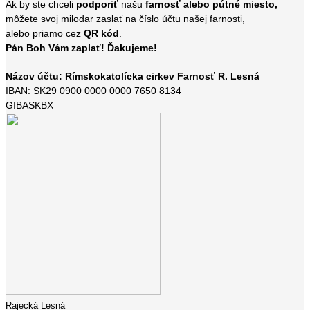
Ak by ste chceli
podporiť
našu
farnosť alebo pútné miesto,
môžete svoj milodar zaslať na číslo účtu našej farnosti,
alebo priamo cez
QR kód
.
Pán Boh Vám zaplať! Ďakujeme!
Názov účtu: Rímskokatolícka cirkev Farnosť R. Lesná
IBAN: SK29 0900 0000 0000 7650 8134
GIBASKBX
Rajecká Lesná