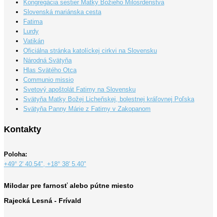
Kongregácia sestier Matky Božieho Milosrdenstva
Slovenská mariánska cesta
Fatima
Lurdy
Vatikán
Oficiálna stránka katolíckej cirkvi na Slovensku
Národná Svätyňa
Hlas Svätého Otca
Communio missio
Svetový apoštolát Fatimy na Slovensku
Svätyňa Matky Božej Licheňskej, bolestnej kráľovnej Poľska
Svätyňa Panny Márie z Fatimy v Zakopanom
Kontakty
Poloha:
+49° 2' 40.54", +18° 38' 5.40"
Milodar pre farnosť alebo pútne miesto
Rajecká Lesná - Frívald