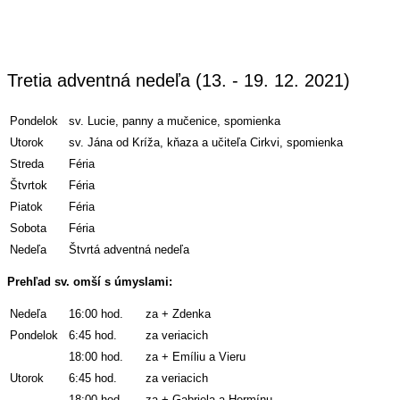
Tretia adventná nedeľa (13. - 19. 12. 2021)
Pondelok
sv. Lucie, panny a mučenice, spomienka
Utorok
sv. Jána od Kríža, kňaza a učiteľa Cirkvi, spomienka
Streda
Féria
Štvrtok
Féria
Piatok
Féria
Sobota
Féria
Nedeľa
Štvrtá adventná nedeľa
Prehľad sv. omší s úmyslami:
Nedeľa
16:00 hod.
za + Zdenka
Pondelok
6:45 hod.
za veriacich
18:00 hod.
za + Emíliu a Vieru
Utorok
6:45 hod.
za veriacich
18:00 hod.
za + Gabriela a Hermínu