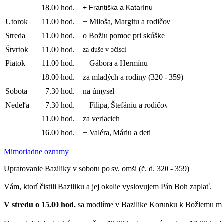
18.00 hod.
+ Františka a Katarínu
Utorok
11.00 hod.
+ Miloša, Margitu a rodičov
Streda
11.00 hod.
o Božiu pomoc pri skúške
Štvrtok
11.00 hod.
za duše v očisci
Piatok
11.00 hod.
+ Gábora a Hermínu
18.00 hod.
za mladých a rodiny (320 - 359)
Sobota
7.30 hod.
na úmysel
Nedeľa
7.30 hod.
+ Filipa, Štefániu a rodičov
11.00 hod.
za veriacich
16.00 hod.
+ Valéra, Máriu a deti
Mimoriadne oznamy
Upratovanie Baziliky v sobotu po sv. omši (č. d. 320 - 359)
Vám, ktorí čistili Baziliku a jej okolie vyslovujem Pán Boh zaplať.
V stredu o 15.00 hod.
sa modlíme v Bazilike Korunku k Božiemu milos