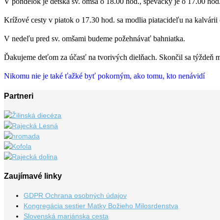
V pondelok je detská sv. omša o 18.00 hod., spevácky je o 17.00 hod.
Krížové cesty v piatok o 17.30 hod. sa modlia piatacideľu na kalvárii
V nedeľu pred sv. omšami budeme požehnávať bahniatka.
Ďakujeme deťom za účasť na tvorivých dielňach. Skončil sa týždeň
Nikomu nie je také ťažké byť pokorným, ako tomu, kto nenávidí
Partneri
Zaujímavé linky
GDPR Ochrana osobných údajov
Kongregácia sestier Matky Božieho Milosrdenstva
Slovenská mariánska cesta