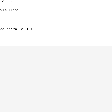
 vo fare
.
 o 14.00 hod.
 modlitieb za TV LUX.