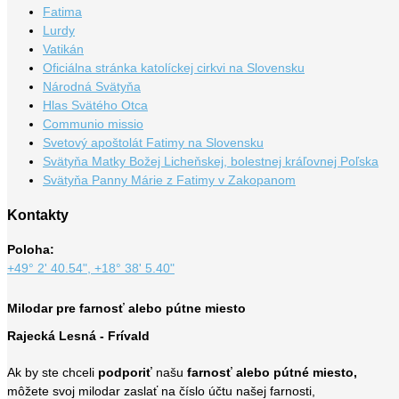
Fatima
Lurdy
Vatikán
Oficiálna stránka katolíckej cirkvi na Slovensku
Národná Svätyňa
Hlas Svätého Otca
Communio missio
Svetový apoštolát Fatimy na Slovensku
Svätyňa Matky Božej Licheňskej, bolestnej kráľovnej Poľska
Svätyňa Panny Márie z Fatimy v Zakopanom
Kontakty
Poloha:
+49° 2' 40.54", +18° 38' 5.40"
Milodar pre farnosť alebo pútne miesto
Rajecká Lesná - Frívald
Ak by ste chceli
podporiť
našu
farnosť alebo pútné miesto,
môžete svoj milodar zaslať na číslo účtu našej farnosti,