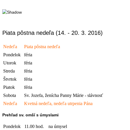
Piata pôstna nedeľa (14. - 20. 3. 2016)
Nedeľa
Piata pôstna nedeľa
Pondelok
féria
Utorok
féria
Streda
féria
Štvrtok
féria
Piatok
féria
Sobota
Sv. Jozefa, ženícha Panny Márie - slávnosť
Nedeľa
Kvetná nedeľa, nedeľa utrpenia Pána
Prehľad sv. omší s úmyslami
Pondelok
11.00 hod.
na úmysel