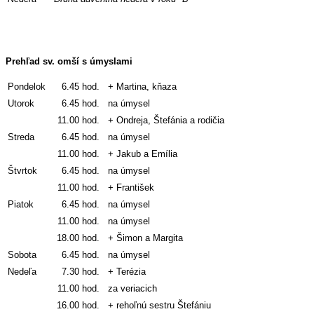
Prehľad sv. omší s úmyslami
Pondelok
6.45 hod.
+ Martina, kňaza
Utorok
6.45 hod.
na úmysel
11.00 hod.
+ Ondreja, Štefánia a rodičia
Streda
6.45 hod.
na úmysel
11.00 hod.
+ Jakub a Emília
Štvrtok
6.45 hod.
na úmysel
11.00 hod.
+ František
Piatok
6.45 hod.
na úmysel
11.00 hod.
na úmysel
18.00 hod.
+ Šimon a Margita
Sobota
6.45 hod.
na úmysel
Nedeľa
7.30 hod.
+ Terézia
11.00 hod.
za veriacich
16.00 hod.
+ rehoľnú sestru Štefániu