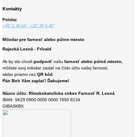
Kontakty
Poloha:
+49° 2' 40.54", +18° 38' 5.40"
Milodar pre farnosť alebo pútne miesto
Rajecká Lesná - Frívald
Ak by ste chceli
podporiť
našu
farnosť alebo pútné miesto,
môžete svoj milodar zaslať na číslo účtu našej farnosti,
alebo priamo cez
QR kód
.
Pán Boh Vám zaplať! Ďakujeme!
Názov účtu: Rímskokatolícka cirkev Farnosť R. Lesná
IBAN: SK29 0900 0000 0000 7650 8134
GIBASKBX