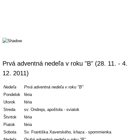
Prvá adventná nedeľa v roku "B" (28. 11. - 4.
12. 2011)
Nedeľa
Prvá adventná nedeľa v roku "B"
Pondelok
féria
Utorok
féria
Streda
sv. Ondreja, apoštola - sviatok
Štvrtok
féria
Piatok
féria
Sobota
Sv. Františka Xaverského, kňaza - spommienka
Nedeľa
Druhá adventná nedeľa v roku "B"