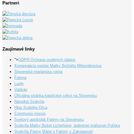
Partneri
Zaujímavé linky
">
GDPR Ochrana osobných údajov
Kongregácia sestier Matky Božieho Milosrdenstva
Slovenská mariánska cesta
Fatima
Lurdy
Vatikán
Oficiálna stránka katolíckej cirkvi na Slovensku
Národná Svätyňa
Hlas Svätého Otca
Communio missio
Svetový apoštolát Fatimy na Slovensku
Svätyňa Matky Božej Licheňskej, bolestnej kráľovnej Poľska
Svätyňa Panny Márie z Fatimy v Zakopanom