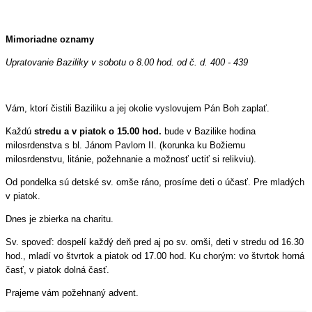
Mimoriadne oznamy
Upratovanie Baziliky v sobotu o 8.00 hod. od č. d. 400 - 439
Vám, ktorí čistili Baziliku a jej okolie vyslovujem Pán Boh zaplať.
Každú
stredu a v piatok o 15.00 hod.
bude v Bazilike hodina
milosrdenstva s bl. Jánom Pavlom II. (korunka ku Božiemu
milosrdenstvu, litánie, požehnanie a možnosť uctiť si relikviu).
Od pondelka sú detské sv. omše ráno, prosíme deti o účasť. Pre mladých
v piatok.
Dnes je zbierka na charitu.
Sv. spoveď: dospelí každý deň pred aj po sv. omši, deti v stredu od 16.30
hod., mladí vo štvrtok a piatok od 17.00 hod. Ku chorým: vo štvrtok horná
časť, v piatok dolná časť.
Prajeme vám požehnaný advent.