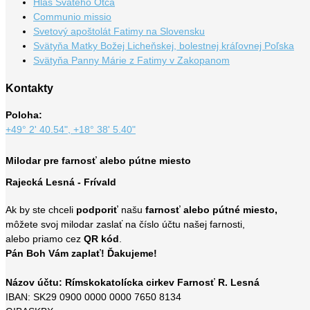
Hlas Svätého Otca
Communio missio
Svetový apoštolát Fatimy na Slovensku
Svätyňa Matky Božej Licheňskej, bolestnej kráľovnej Poľska
Svätyňa Panny Márie z Fatimy v Zakopanom
Kontakty
Poloha:
+49° 2' 40.54", +18° 38' 5.40"
Milodar pre farnosť alebo pútne miesto
Rajecká Lesná - Frívald
Ak by ste chceli
podporiť
našu
farnosť alebo pútné miesto,
môžete svoj milodar zaslať na číslo účtu našej farnosti,
alebo priamo cez
QR kód
.
Pán Boh Vám zaplať! Ďakujeme!
Názov účtu: Rímskokatolícka cirkev Farnosť R. Lesná
IBAN: SK29 0900 0000 0000 7650 8134