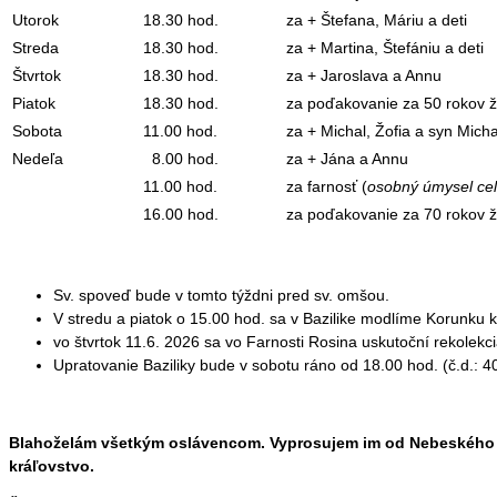
Utorok
18.30 hod.
za + Štefana, Máriu a deti
Streda
18.30 hod.
za + Martina, Štefániu a deti
Štvrtok
18.30 hod.
za + Jaroslava a Annu
Piatok
18.30 hod.
za poďakovanie za 50 rokov ž
Sobota
11.00 hod.
za + Michal, Žofia a syn Micha
Nedeľa
8.00 hod.
za + Jána a Annu
11.00 hod.
za farnosť (
osobný úmysel ce
16.00 hod.
za poďakovanie za 70 rokov 
Sv. spoveď bude v tomto týždni pred sv. omšou.
V stredu a piatok o 15.00 hod. sa v Bazilike modlíme Korunku k 
vo štvrtok 11.6. 2026 sa vo Farnosti Rosina uskutoční rekolekc
Upratovanie Baziliky bude v sobotu ráno od 18.00 hod. (č.d.: 40
Blahoželám všetkým oslávencom. Vyprosujem im od Nebeského Ot
kráľovstvo.