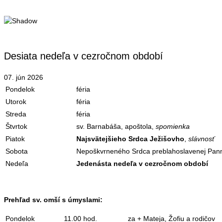
Desiata nedeľa v cezročnom období
07. jún 2026
Pondelok
féria
Utorok
féria
Streda
féria
Štvrtok
sv. Barnabáša, apoštola,
spomienka
Piatok
Najsvätejšieho Srdca Ježišovho
,
slávnosť
Sobota
Nepoškvrneného Srdca preblahoslavenej Pan
Nedeľa
Jedenásta nedeľa v cezročnom období
Prehľad sv. omší s úmyslami:
Pondelok
11.00 hod.
za + Mateja, Žofiu a rodičov