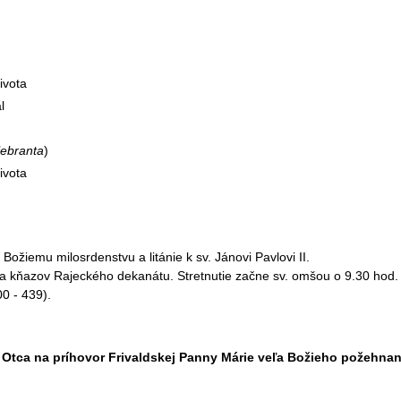
ivota
l
lebranta
)
života
Božiemu milosrdenstvu a litánie k sv. Jánovi Pavlovi II.
ia kňazov Rajeckého dekanátu. Stretnutie začne sv. omšou o 9.30 hod. v
0 - 439).
ca na príhovor Frivaldskej Panny Márie veľa Božieho požehnania